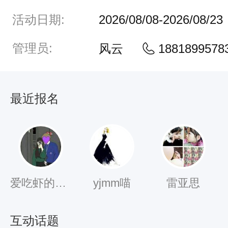
：
活动日期:
2026/08/08-2026/08/23
“
华
管理员:
风云
1881899578
南
第
一
最近报名
漂
，
世
界
爱吃虾的琪子
yjmm喵
雷亚思
上
最
互动话题
大