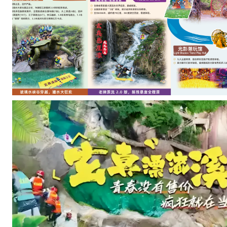
野
性
又
刺
激
★
玄
真
光
影
潮
玩
馆