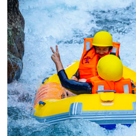
好
玩
刺
激
，
你
值
得
得
拥
有
！