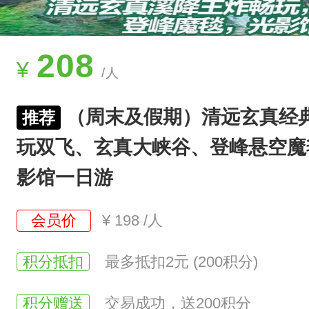
"
水
清
208
¥
/人
、
浪
（周末及假期）清远玄真经
推荐
激
玩双飞、玄真大峡谷、登峰悬空魔
、
石
影馆一日游
奇
会员价
¥
198
/人
、
山
积分抵扣
最多抵扣2元 (200积分)
险
、
积分赠送
交易成功，送200积分