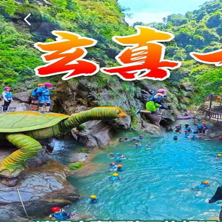
行
程
亮
点
★
玄
真
峡
风
景
区
：