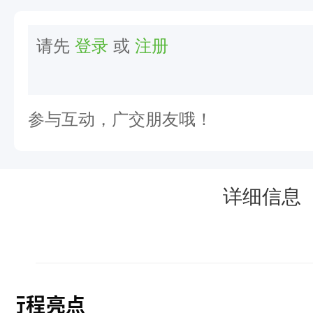
落
差
请先
登录
或
注册
，
最
大
参与互动，广交朋友哦！
的
溪
降
详细信息
漂
流
”
★
行程亮点