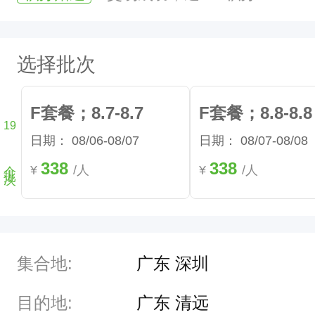
林
密
选择批次
"
五
F套餐；8.7-8.7
F套餐；8.8-8.8
大
19
奇
日期：
08/06-08/07
日期：
08/07-08/08
个批次
景
338
338
¥
/人
¥
/人
★
玄
真
集合地:
广东 深圳
漂
流
目的地:
广东 清远