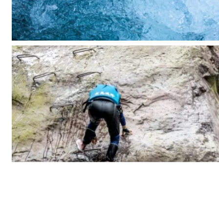
活
动
时
间
发
团
日
期
：
每
周
六
、