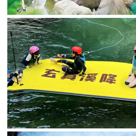
：
浪
漫
与
梦
幻
纯
玩
无
购
物
，