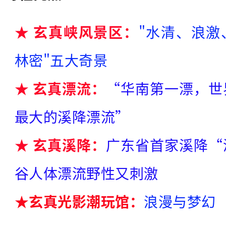
玄
真
★ 玄真峡风景区：
"水清、浪激
溪
林密"五大奇景
降
：
★ 玄真漂流
：
“华南第一漂，世
广
最大的溪降漂流”
东
省
★ 玄真溪降：
广东省首家溪降“
首
家
谷人体漂流野性又刺激
溪
★玄真光影潮玩馆：
浪漫与梦幻
降
“