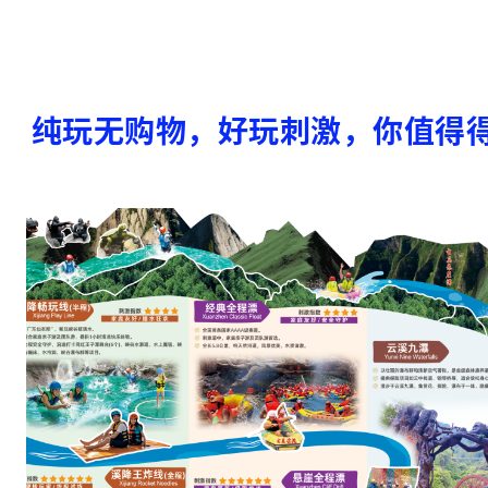
溪
降
之
纯玩无购物，好玩刺激，你值得
王
”
，
峡
谷
人
体
漂
流